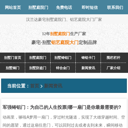
网站首页
别墅庭院门
免费电话
即时短信
联系我们
汉兰达豪宅别墅庭院门、铝艺庭院大门厂家
12年
别墅庭院门
生产厂家
豪宅·别墅
铝艺庭院大门
定制品牌
别墅门首页
别墅庭院门
别墅铸铝门
铸铝卡门
围栏栏杆
别墅铜门
别墅防盗门
锌合金门
新闻资讯
厂家介绍
当前位置：
首页
>
新闻资讯
军强铸铝门：为自己的人生投票|哪一扇门是你最最需要的?
动画里，哆啦A梦用一扇门，穿过时光隧道，实现了大雄穿越时间、空
间的愿望，通过这扇任意门，可以回到过去或者去到未来，瞬间移动