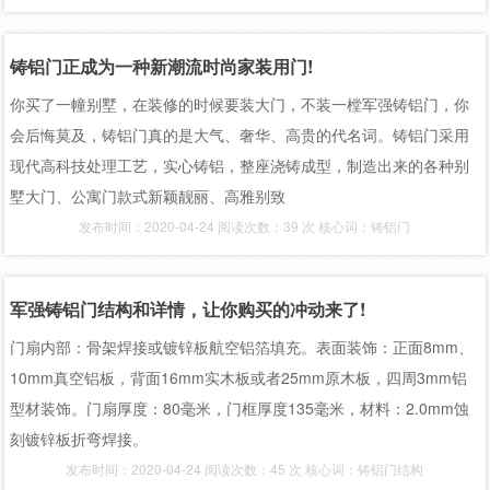
铸铝门正成为一种新潮流时尚家装用门!
你买了一幢别墅，在装修的时候要装大门，不装一樘军强铸铝门，你
会后悔莫及，铸铝门真的是大气、奢华、高贵的代名词。铸铝门采用
现代高科技处理工艺，实心铸铝，整座浇铸成型，制造出来的各种别
墅大门、公寓门款式新颖靓丽、高雅别致
发布时间：2020-04-24 阅读次数：39 次 核心词：铸铝门
军强铸铝门结构和详情，让你购买的冲动来了!
门扇内部：骨架焊接或镀锌板航空铝箔填充。表面装饰：正面8mm、
10mm真空铝板，背面16mm实木板或者25mm原木板，四周3mm铝
型材装饰。门扇厚度：80毫米，门框厚度135毫米，材料：2.0mm蚀
刻镀锌板折弯焊接。
发布时间：2020-04-24 阅读次数：45 次 核心词：铸铝门结构