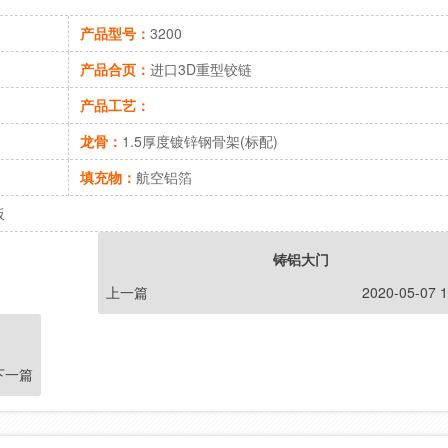
产品型号：
3200
产品合页：
进口3D重型铰链
产品工艺：
龙骨：
1.5厚度镀锌钢骨架(标配)
填充物：
航空铝箔
板
铸铝大门
上一篇
2020-05-07 1
下一篇