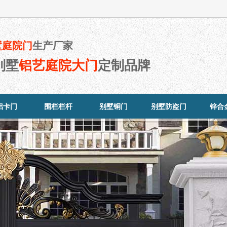
墅庭院门
生产厂家
别墅
铝艺庭院大门
定制品牌
铝卡门
围栏栏杆
别墅铜门
别墅防盗门
锌合