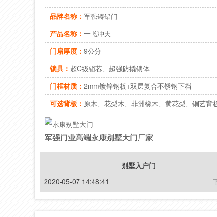
品牌名称：
军强铸铝门
产品名称：
一飞冲天
门扇厚度：
9公分
锁具：
超C级锁芯、超强防撬锁体
门框材质：
2mm镀锌钢板+双层复合不锈钢下档
可选背板：
原木、花梨木、非洲橡木、黄花梨、铜艺背
军强门业高端永康别墅大门厂家
别墅入户门
2020-05-07 14:48:41